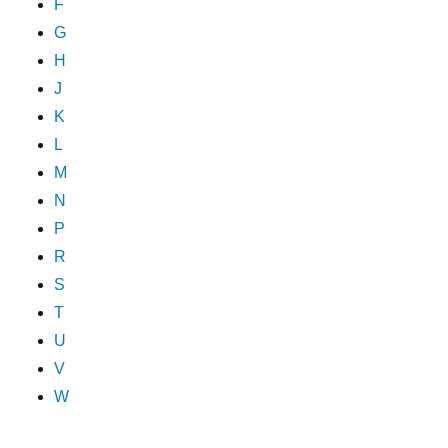
F
G
H
J
K
L
M
N
P
R
S
T
U
V
W