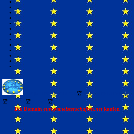
H
J
K
L
M
N
P
R
S
T
U
V
W
europa.cash
Europameisterschaften Net
🏆
Powered by Domainiqua
🏆
Kontakt
🏆
Privacy
🏆
Die Domain
europameisterschaften.net
kaufen