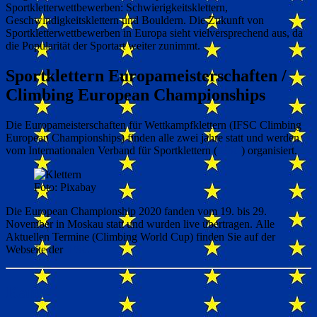
Sportkletterwettbewerben: Schwierigkeitsklettern,
Geschwindigkeitsklettern und Bouldern. Die Zukunft von
Sportkletterwettbewerben in Europa sieht vielversprechend aus, da
die Popularität der Sportart weiter zunimmt.
Sportklettern Europameisterschaften /
Climbing European Championships
Die Europameisterschaften für Wettkampfklettern (IFSC Climbing
European Championships) finden alle zwei jahre statt und werden
vom Internationalen Verband für Sportklettern (
IFSC
) organisiert.
Foto: Pixabay
Die European Championship 2020 fanden vom 19. bis 29.
November in Moskau statt und wurden live übertragen. Alle
Aktuellen Termine (Climbing World Cup) finden Sie auf der
Webseite der
IFSC
Kanu