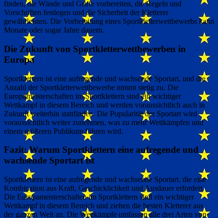
finden, die Wände und Griffe vorbereiten, die Regeln und
Vorschriften festlegen und die Sicherheit der Kletterer
gewährleisten. Die Vorbereitung eines Sportkletterwettbewerbs kann
Monate oder sogar Jahre dauern.
Die Zukunft von Sportkletterwettbewerben in
Europa
Sportklettern ist eine aufregende und wachsende Sportart, und die
Anzahl der Sportkletterwettbewerbe nimmt stetig zu. Die
Europameisterschaften im Sportklettern sind ein wichtiger
Wettkampf in diesem Bereich und werden voraussichtlich auch in
Zukunft weiterhin stattfinden. Die Popularität der Sportart wird
voraussichtlich weiter zunehmen, was zu mehr Wettkämpfen und
einem größeren Publikum führen wird.
Fazit: Warum Sportklettern eine aufregende und
wachsende Sportart ist
Sportklettern ist eine aufregende und wachsende Sportart, die eine
Kombination aus Kraft, Geschicklichkeit und Ausdauer erfordert.
Die Europameisterschaften im Sportklettern sind ein wichtiger
Wettkampf in diesem Bereich und ziehen die besten Kletterer aus
der ganzen Welt an. Die Wettkämpfe umfassen alle drei Arten von