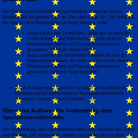
Die Europameisterschaften im Sportklettern ziehen die besten
Kletterer aus der ganzen Welt an. Hier sind einige der Top-Athleten,
die man bei den Wettkämpfen im Auge behalten sollte:
Adam Ondra aus Tschechien: Ondra gilt als einer der
besten Kletterer der Welt und hat bereits mehrere
Weltmeisterschaften und Europameisterschaften
gewonnen. Webseite Adam Ondra:
adamondra.com
Janja Garnbret aus Slowenien: Garnbret ist eine der
besten Klettererinnen der Welt und hat bereits mehrere
Weltmeisterschaften und Europameisterschaften
gewonnen. Webseite Janja Garnbret:
wikipedia.org/Janja_Garnbret
Jakob Schubert aus Österreich: Schubert ist ein erfahrener
Kletterer und hat bereits mehrere Europameisterschaften
gewonnen. Website Jakob Schubert:
jakob-schubert.com
Hinter den Kulissen: Die Vorbereitung eines
Sportkletterwettbewerbs
Die Vorbereitung eines Sportkletterwettbewerbs erfordert viel Arbeit
und Planung. Die Veranstalter müssen eine geeignete Location