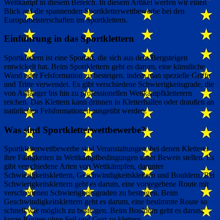
Wettkampf in diesem Bereich. In diesem Artikel werfen wir einen
Blick auf die spannenden Sportkletterwettbewerbe bei den
Europameisterschaften im Sportklettern.
Einführung in das Sportklettern
Sportklettern ist eine Sportart, die sich aus dem Bergsteigen
entwickelt hat. Beim Sportklettern geht es darum, eine künstliche
Wand oder Felsformation zu besteigen, indem man spezielle Griffe
und Tritte verwendet. Es gibt verschiedene Schwierigkeitsgrade, die
von Anfänger bis hin zu professionellen Wettkampfkletterern
reichen. Das Klettern kann drinnen in Kletterhallen oder draußen an
natürlichen Felsformationen ausgeübt werden.
Was sind Sportkletterwettbewerbe?
Sportkletterwettbewerbe sind Veranstaltungen, bei denen Kletterer
ihre Fähigkeiten in Wettkampfbedingungen unter Beweis stellen. Es
gibt verschiedene Arten von Wettkämpfen, darunter
Schwierigkeitsklettern, Geschwindigkeitsklettern und Bouldern. Bei
Schwierigkeitsklettern geht es darum, eine vorgegebene Route mit
verschiedenen Schwierigkeitsgraden zu besteigen. Beim
Geschwindigkeitsklettern geht es darum, eine bestimmte Route so
schnell wie möglich zu besteigen. Beim Bouldern geht es darum,
kurze Routen ohne Seil und Gurt zu klettern.