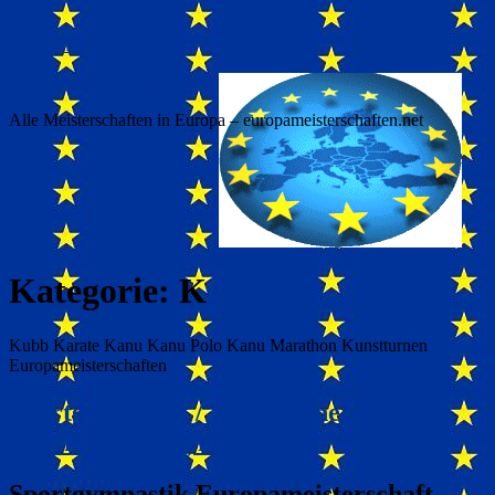
Zum Inhalt springen
Europameisterschaften Online
Alle Meisterschaften in Europa – europameisterschaften.net
Kategorie:
K
Kubb Karate Kanu Kanu Polo Kanu Marathon Kunstturnen
Europameisterschaften
Sportgymnastik / Kunstturnen /
Rhythmische Gymnastik
Sportgymnastik Europameisterschaft