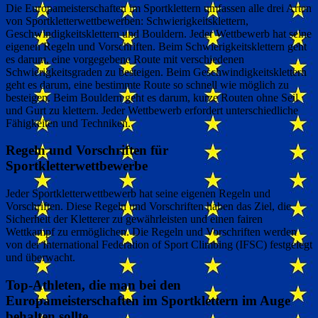
Die Europameisterschaften im Sportklettern umfassen alle drei Arten
von Sportkletterwettbewerben: Schwierigkeitsklettern,
Geschwindigkeitsklettern und Bouldern. Jeder Wettbewerb hat seine
eigenen Regeln und Vorschriften. Beim Schwierigkeitsklettern geht
es darum, eine vorgegebene Route mit verschiedenen
Schwierigkeitsgraden zu besteigen. Beim Geschwindigkeitsklettern
geht es darum, eine bestimmte Route so schnell wie möglich zu
besteigen. Beim Bouldern geht es darum, kurze Routen ohne Seil
und Gurt zu klettern. Jeder Wettbewerb erfordert unterschiedliche
Fähigkeiten und Techniken.
Regeln und Vorschriften für
Sportkletterwettbewerbe
Jeder Sportkletterwettbewerb hat seine eigenen Regeln und
Vorschriften. Diese Regeln und Vorschriften haben das Ziel, die
Sicherheit der Kletterer zu gewährleisten und einen fairen
Wettkampf zu ermöglichen. Die Regeln und Vorschriften werden
von der International Federation of Sport Climbing (IFSC) festgelegt
und überwacht.
Top-Athleten, die man bei den
Europameisterschaften im Sportklettern im Auge
behalten sollte