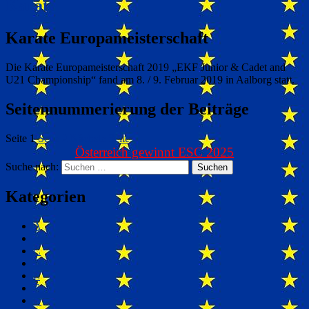
Karate
Karate Europameisterschaft
Die Karate Europameisterschaft 2019 „EKF Junior & Cadet and
U21 Championship“ fand am 8. / 9. Februar 2019 in Aalborg statt.
Seitennummerierung der Beiträge
Seite
1
Seite
2
Nächste Seite
Österreich gewinnt ESC 2025
Suche nach:
Suchen
Kategorien
A
B
C
D
E
F
G