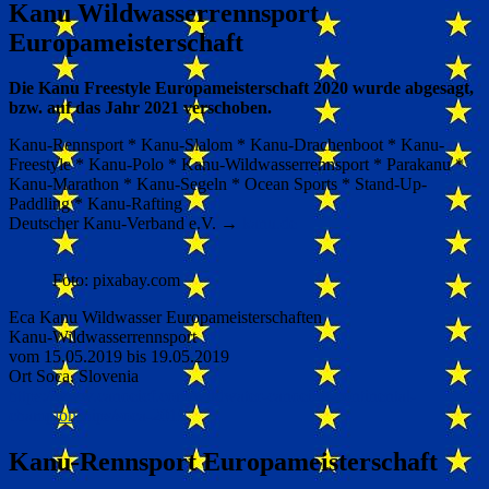
Kanu Wildwasserrennsport
Europameisterschaft
Die Kanu Freestyle Europameisterschaft 2020 wurde abgesagt,
bzw. auf das Jahr 2021 verschoben.
Kanu-Rennsport * Kanu-Slalom * Kanu-Drachenboot * Kanu-
Freestyle * Kanu-Polo * Kanu-Wildwasserrennsport * Parakanu *
Kanu-Marathon * Kanu-Segeln * Ocean Sports * Stand-Up-
Paddling * Kanu-Rafting
Deutscher Kanu-Verband e.V. →
kanu.de
Foto: pixabay.com
Eca Kanu Wildwasser Europameisterschaften
Kanu-Wildwasserrennsport
vom 15.05.2019 bis 19.05.2019
Ort Soca, Slovenia
https://www.canoeicf.com/wildwater-canoeing-continental-
championships/soca-2019
Kanu-Rennsport Europameisterschaft