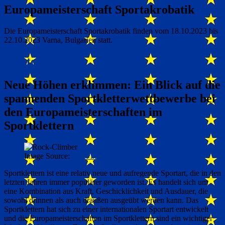
Europameisterschaft Sportakrobatik
Die Europameisterschaft Sportakrobatik finden vom 18.10.2023 bis
22.10.2023 Varna, Bulgarien statt.
Klettern
Neue Höhen erklimmen: Ein Blick auf die
spannenden Sportkletterwettbewerbe bei
den Europameisterschaften im
Sportklettern
Image Source:
FreePik
Sportklettern ist eine relativ neue und aufregende Sportart, die in den
letzten Jahren immer populärer geworden ist. Es handelt sich um
eine Kombination aus Kraft, Geschicklichkeit und Ausdauer, die
sowohl drinnen als auch draußen ausgeübt werden kann. Das
Sportklettern hat sich zu einer internationalen Sportart entwickelt
und die Europameisterschaften im Sportklettern sind ein wichtiger