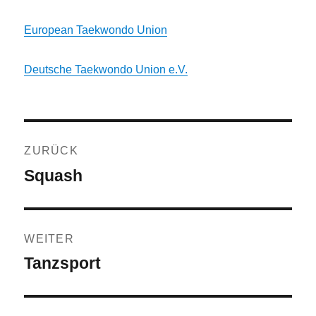
European Taekwondo Union
Deutsche Taekwondo Union e.V.
Beitragsnavigation
ZURÜCK
Squash
Vorheriger
Beitrag:
WEITER
Tanzsport
Nächster
Beitrag: