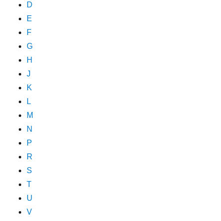
D
E
F
G
H
J
K
L
M
N
P
R
S
T
U
V