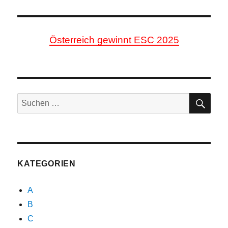
Österreich gewinnt ESC 2025
SU
Suche
nach:
KATEGORIEN
A
B
C