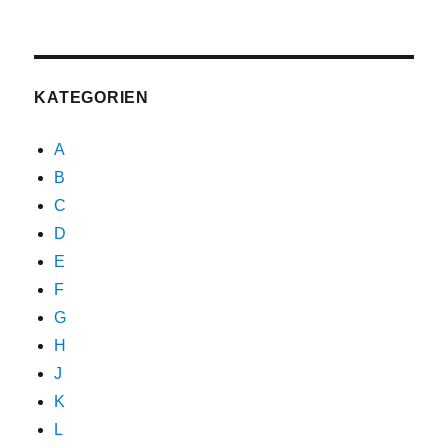
KATEGORIEN
A
B
C
D
E
F
G
H
J
K
L