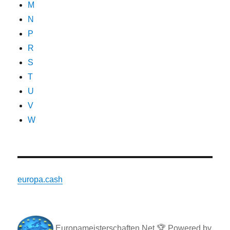
M
N
P
R
S
T
U
V
W
europa.cash
Europameisterschaften Net
🏆
Powered by